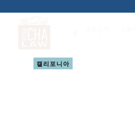
Skip
to
main
로펌 소개
교통사
홈
content
캘리포니아
레몬법 전문
레몬법 전문 변호사 알렉스 차와 함께, 
유로운 삶이 기다릴 거라 기대를 하게 
하지만 기대와 달리 자유 대신 끊임없는