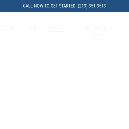
CALL NOW TO GET STARTED: (213) 351-3513
고 및 개인 상해
레몬법
자주 묻는 질문
(FAQ)
 변호사
새 차를 구입했을 때는 더 편리하고, 더 자
됩니다.
 고장과 수리, 일을 못하게 되는 시간. 믿