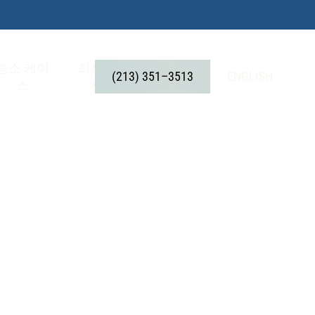
승소 케이
최신기
상담 문
(
2
1
3
)
3
5
1
–
3
5
1
3
ENGLISH
스
사
의